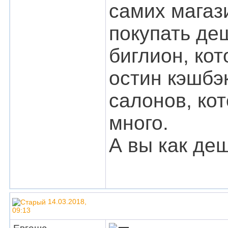
самих магаз
покупать де
биглион, ко
остин кэшбэк
салонов, ко
много.
А вы как де
14.03.2018,
09:13