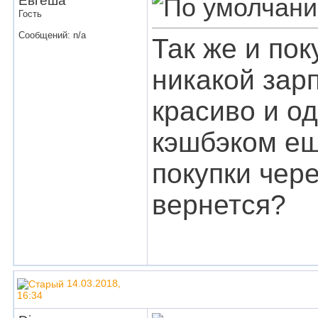
Евгеша
Гость
Сообщений: n/a
Так же и по
никакой зарп
красиво и од
кэшбэком ещ
покупки чере
вернется?
14.03.2018,
16:34