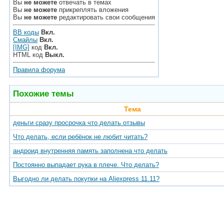
Вы
не можете
отвечать в темах
Вы
не можете
прикреплять вложения
Вы
не можете
редактировать свои сообщения
BB коды
Вкл.
Смайлы
Вкл.
[IMG]
код
Вкл.
HTML код
Выкл.
Правила форума
Похожие темы
Тема
деньги сразу просрочка что делать отзывы
Что делать, если ребёнок не любит читать?
андроид внутренняя память заполнена что делать
Постоянно выпадает рука в плече. Что делать?
Выгодно ли делать покупки на Aliexpress 11.11?