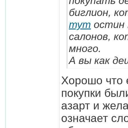
покупать д
биглион, к
тут
остин 
салонов, к
много.
А вы как д
Хорошо что 
покупки были
азарт и жела
означает сл