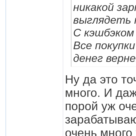
никакой за
выглядеть к
С кэшбэком
Все покупк
денег верн
Ну да это то
много. И даж
порой уж оч
зарабатываю
очень много