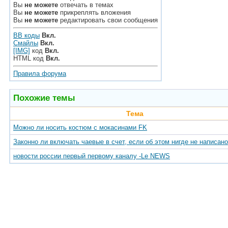
Вы
не можете
отвечать в темах
Вы
не можете
прикреплять вложения
Вы
не можете
редактировать свои сообщения
BB коды
Вкл.
Смайлы
Вкл.
[IMG]
код
Вкл.
HTML код
Вкл.
Правила форума
Похожие темы
Тема
Можно ли носить костюм с мокасинами FK
Законно ли включать чаевые в счет, если об этом нигде не написан
новости россии первый первому каналу -Le NEWS