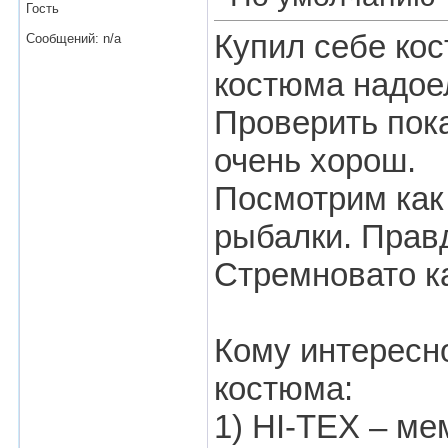
Гость
Купил себе кос
Сообщений: n/a
костюма надоел
Проверить пока
очень хорош.
Посмотрим как 
рыбалки. Правд
Стремновато ка
Кому интересно
костюма:
1) HI-TEX – ме