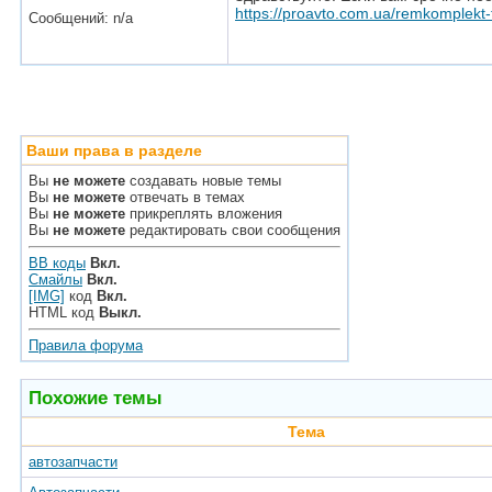
https://proavto.com.ua/remkomplekt
Сообщений: n/a
Ваши права в разделе
Вы
не можете
создавать новые темы
Вы
не можете
отвечать в темах
Вы
не можете
прикреплять вложения
Вы
не можете
редактировать свои сообщения
BB коды
Вкл.
Смайлы
Вкл.
[IMG]
код
Вкл.
HTML код
Выкл.
Правила форума
Похожие темы
Тема
автозапчасти