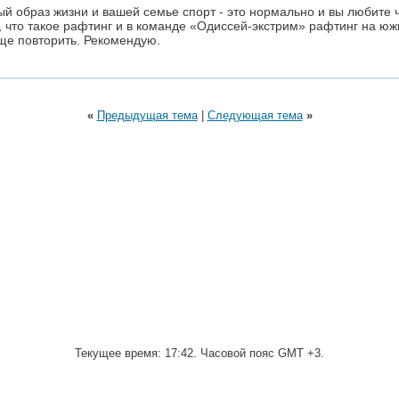
ый образ жизни и вашей семье спорт - это нормально и вы любите ч
 что такое рафтинг и в команде «Одиссей-экстрим» рафтинг на ю
еще повторить. Рекомендую.
«
Предыдущая тема
|
Следующая тема
»
Текущее время:
17:42
. Часовой пояс GMT +3.