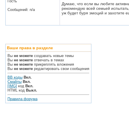
Гость
Думаю, что если вы любите активн
рекомендую всей семьей испытать,
Сообщений: n/a
уж будет буря эмоций и захотите 
Ваши права в разделе
Вы
не можете
создавать новые темы
Вы
не можете
отвечать в темах
Вы
не можете
прикреплять вложения
Вы
не можете
редактировать свои сообщения
BB коды
Вкл.
Смайлы
Вкл.
[IMG]
код
Вкл.
HTML код
Выкл.
Правила форума