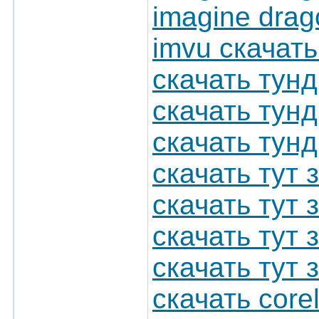
imagine drag
imvu скачать
скачать тунд
скачать тунд
скачать тунд
скачать тут 
скачать тут 
скачать тут 
скачать тут 
скачать core