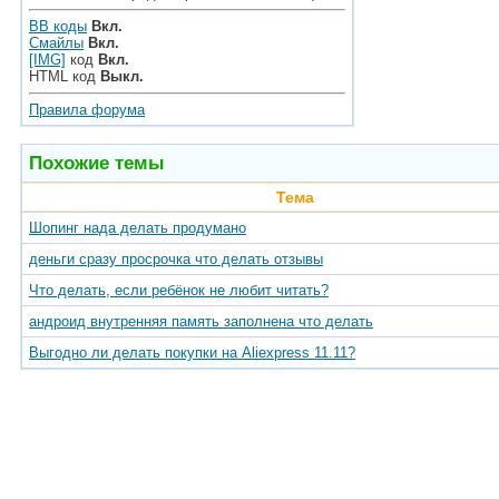
BB коды
Вкл.
Смайлы
Вкл.
[IMG]
код
Вкл.
HTML код
Выкл.
Правила форума
Похожие темы
Тема
Шопинг нада делать продумано
деньги сразу просрочка что делать отзывы
Что делать, если ребёнок не любит читать?
андроид внутренняя память заполнена что делать
Выгодно ли делать покупки на Aliexpress 11.11?