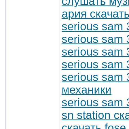
слушать муз
ария скачат
serious sam 
serious sam 
serious sam 
serious sam 
serious sam 
механики
serious sam 
sn station ск
скачать fose 