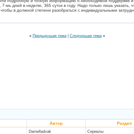
айти подробную и точную информацию о необходимой поддержке и
, 7-мь дней в неделю, 365 суток в году. Надо только лишь указать,
 чтобы в должной степени разобраться с индивидуальными затру
«
Предыдущая тема
|
Следующая тема
»
Автор
Раздел
Darnelladvak
Сериалы