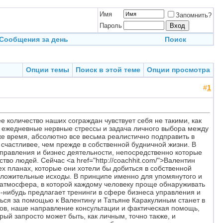
Имя
Запомнить?
Пароль
Сообщения за день
Поиск
Опции темы
Поиск в этой теме
Опции просмотра
#
1
 количество наших сограждан чувствует себя не такими, как
, ежедневные нервные стрессы и задача личного выбора между
же время, абсолютно все весьма реалистично подправить в
 счастливее, чем прежде в собственной будничной жизни. В
управления и бизнес деятельности, непосредственно которые
тво людей. Сейчас <a href="http://coachhit.com/">Валентин
х планах, которые они хотели бы добиться в собственной
 положительные исходы. В принципе именно для упомянутого и
 атмосфера, в которой каждому человеку проще обнаруживать
-нибудь предлагает тренинги в сфере бизнеса управления и
ься за помощью к Валентину и Татьяне Каракулиным станет в
ов, наше направление консультации и фактическая помощь,
рый запросто может быть, как личным, точно также, и