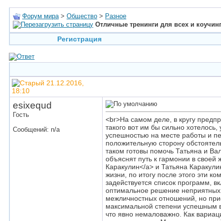
Форум мира
>
Общество
>
Разное
Отличные тренинги для всех и коучинг
Регистрация
21.12.2016,
18:10
esixequd
Гость
<br>На самом деле, в кругу предп
такого вот им бы сильно хотелось
Сообщений: n/a
успешностью на месте работы и пе
положительную сторону обстоятельс
таком готовы помочь Татьяна и Ва
объяснят путь к гармонии в своей 
Каракулин</a> и Татьяна Каракули
жизни, по итогу после этого эти 
задействуется список программ, в
оптимальное решение неприятных с
межличностных отношений, но прис
максимальной степени успешным в
что явно немаловажно. Как вариаци