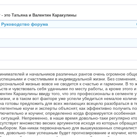
 - это Татьяна и Валентин Каракулины
Руководство форума
ринимателей и начальников различных рангов очень огромное общее
, успешными и счастливыми в индивидуальной жизни. Без сомнения
рсональной жизнью вовсе не сводится к счастью и гармонии. В то 
тв и чувствовать себя удачными по месту работы, а кроме этого и
лентин Каракулины ввиду того, что это профессионалы в сегменте 
жизни, и в таком вот факторе уже успели убедиться немалое количес
на готовы предложить для всех желающих всецело разобраться в те
компетентные коучи и эксперты объяснят, как эффективно получить
ключительно и коучинг, определенно когда формируется особенная
итуаций. Непременно, в наше время довольно-таки регулярно кто
утствует множество веских аргументов исходя из которых обращат
ыбором. Как-никак первоначально для вышеуказанных специалист
я, довольно-таки успешным будет прогнозирование и коучинг, кото