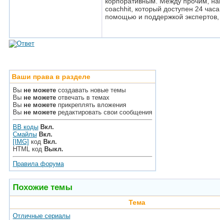
корпоративным. Между прочим, н
coachhit, который доступен 24 часа
помощью и поддержкой экспертов,
Ваши права в разделе
Вы
не можете
создавать новые темы
Вы
не можете
отвечать в темах
Вы
не можете
прикреплять вложения
Вы
не можете
редактировать свои сообщения
BB коды
Вкл.
Смайлы
Вкл.
[IMG]
код
Вкл.
HTML код
Выкл.
Правила форума
Похожие темы
Тема
Отличные сериалы