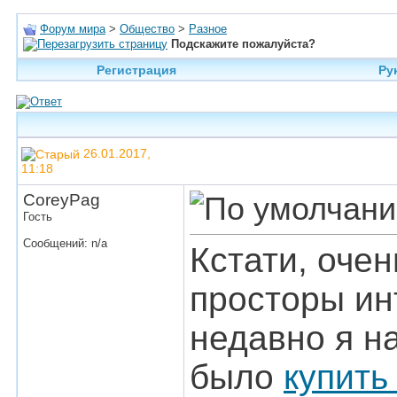
Форум мира
>
Общество
>
Разное
Подскажите пожалуйста?
Регистрация
Ру
26.01.2017,
11:18
CoreyPag
Гость
Сообщений: n/a
Кстати, оче
просторы инт
недавно я н
было
купит