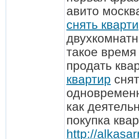
авито москв
снять кварт
двухкомнатн
такое время
продать ква
квартир
снят
одновременн
как деятель
покупка ква
http://alkasa