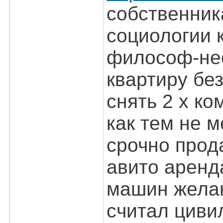
собственник
социологии 
философ-нео
квартиру бе
снять 2 х ко
как тем не 
срочно прод
авито аренд
машин желан
считал циви