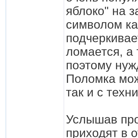
яблоко" на 
символом ка
подчеркивает
ломается, а
поэтому нуж
Поломка мож
так и с техн
Услышав про
приходят в 