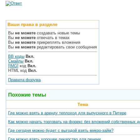
Ваши права в разделе
Вы
не можете
создавать новые темы
Вы
не можете
отвечать в темах
Вы
не можете
прикреплять вложения
Вы
не можете
редактировать свои сообщения
BB коды
Вкл.
Смайлы
Вкл.
[IMG]
код
Вкл.
HTML код
Вкл.
Правила форума
Похожие темы
Тема
Где можно взять в аренду теплоход для выпускного в Питере
Как можно начать торговать на форекс без вложений собственных д
Где сегодня можно будет с выгодой взять микро-займ?
Где можно взять хорошее лекарство для печени