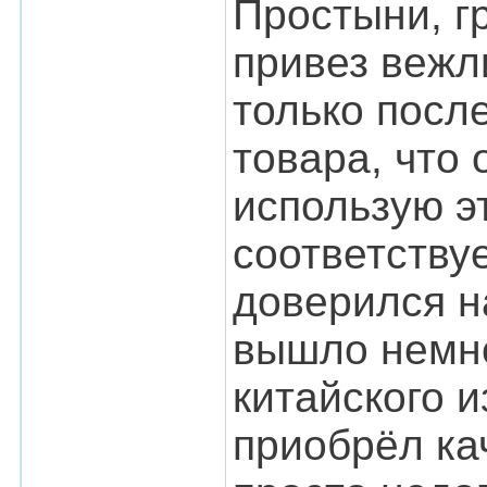
Простыни, г
привез вежли
только посл
товара, что 
использую э
соответству
доверился н
вышло немно
китайского и
приобрёл ка