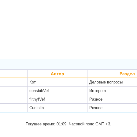
Автор
Раздел
Кот
Деловые вопросы
consbibVef
Интернет
filthyfVef
Разное
Curtislib
Разное
Текущее время:
01:09
. Часовой пояс GMT +3.