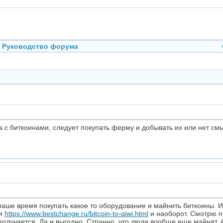
Руководство форума
а с биткоинами, следует покупать ферму и добывать их или нет см
наше время покупать какое то оборудование и майнить биткоины. 
ви
https://www.bestchange.ru/bitcoin-to-qiwi.html
и наоборот. Смотрю пр
олучается. Да и выгодно. Странно, что люди вообще еще майнят. 