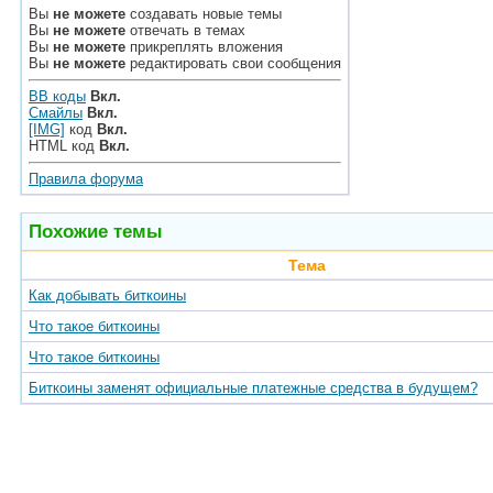
Вы
не можете
создавать новые темы
Вы
не можете
отвечать в темах
Вы
не можете
прикреплять вложения
Вы
не можете
редактировать свои сообщения
BB коды
Вкл.
Смайлы
Вкл.
[IMG]
код
Вкл.
HTML код
Вкл.
Правила форума
Похожие темы
Тема
Как добывать биткоины
Что такое биткоины
Что такое биткоины
Биткоины заменят официальные платежные средства в будущем?