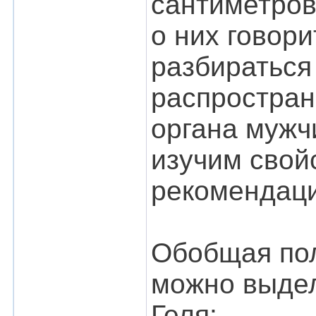
сантиметров
о них говор
разбираться
распростран
органа мужчи
изучим свой
рекомендаци
Обобщая пол
можно выде
Геля: