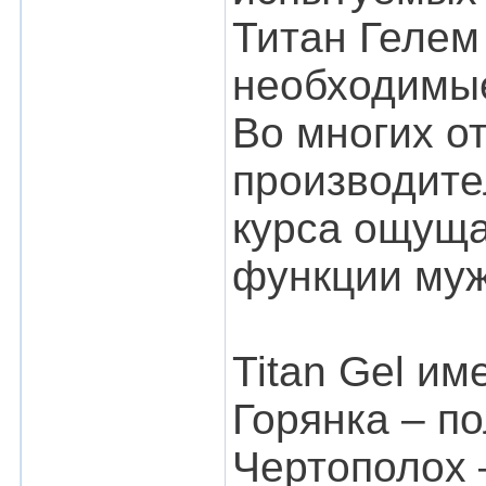
Титан Гелем
необходимые
Во многих о
производите
курса ощуща
функции муж
Titan Gel и
Горянка – п
Чертополох 