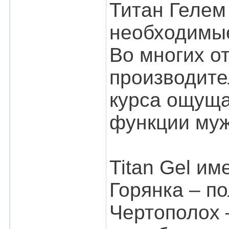
Титан Гелем
необходимые
Во многих о
производите
курса ощуща
функции муж
Titan Gel и
Горянка – п
Чертополох 