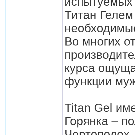
испытуемых 
Титан Гелем
необходимые
Во многих о
производите
курса ощуща
функции муж
Titan Gel и
Горянка – п
Чертополох 