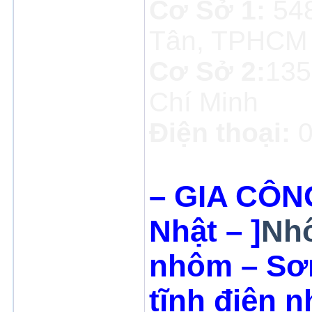
Cơ Sở 1:
54
Tân, TPHCM
Cơ Sở 2:
135
Chí Minh
Điện thoại:
0
– GIA CÔN
Nhật – ]
Nhô
nhôm
– Sơ
tĩnh điện 