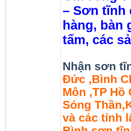
–
Sơn tĩnh
hàng,
bàn g
tấm, các 
Nhận sơn tĩ
Đức ,Bình C
Môn ,TP Hồ 
Sóng Thần,
và các tỉnh 
Bình,sơn tĩ