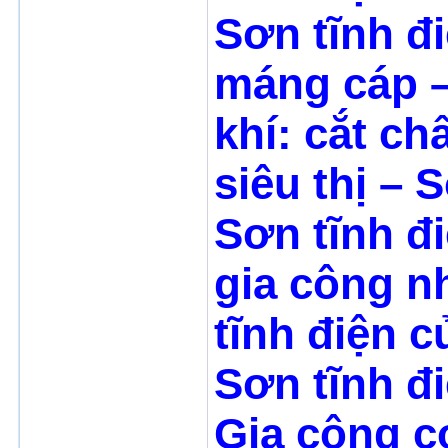
Sơn tĩnh đ
máng cáp
khí: cắt ch
siêu thị
–
S
Sơn tĩnh đ
gia công n
tĩnh điện 
Sơn tĩnh đ
Gia công c