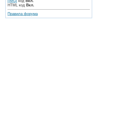
[IMG]
код
Вкл.
HTML код
Вкл.
Правила форума