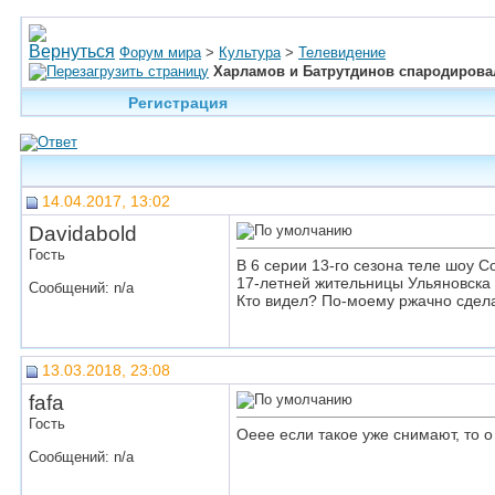
Форум мира
>
Культура
>
Телевидение
Харламов и Батрутдинов спародирова
Регистрация
14.04.2017, 13:02
Davidabold
Гость
В 6 серии 13-го сезона теле шоу 
17-летней жительницы Ульяновск
Сообщений: n/a
Кто видел? По-моему ржачно сдела
13.03.2018, 23:08
fafa
Гость
Оеее если такое уже снимают, то о 
Сообщений: n/a