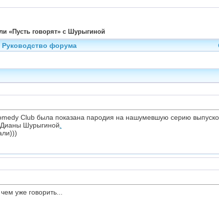
ли «Пусть говорят» с Шурыгиной
Руководство форума
Comedy Club была показана пародия на нашумевшую серию выпуско
а Дианы Шурыгиной
.
ли)))
чем уже говорить...