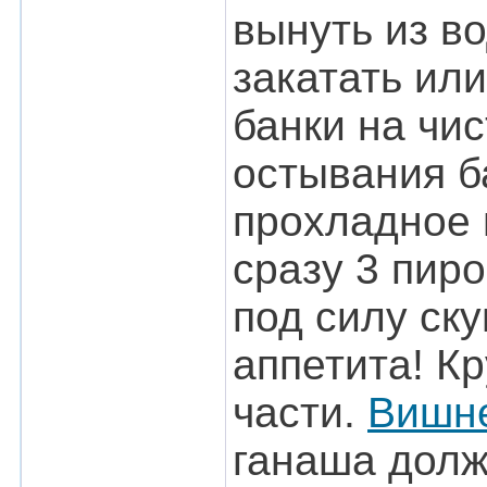
вынуть из в
закатать ил
банки на чи
остывания б
прохладное 
сразу 3 пиро
под силу ск
аппетита! К
части.
Вишне
ганаша долж