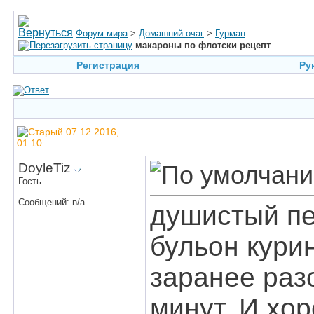
Форум мира
>
Домашний очаг
>
Гурман
макароны по флотски рецепт
Регистрация
Ру
07.12.2016,
01:10
DoyleTiz
Гость
Сообщений: n/a
душистый пер
бульон курин
заранее разо
минут. И хо