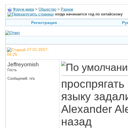
Форум мира
>
Общество
>
Разное
когда начинается год по китайскому
Регистрация
Ру
27.01.2017,
04:25
Jeffreyomish
Гость
Сообщений: n/a
проспрягать 
языку задал
Alexander Al
назад