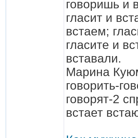
говоришь и в
гласит и вст
встаем; глас
гласите и вс
вставали.
Марина Куюм
говорить-го
говорят-2 с
встает встаю