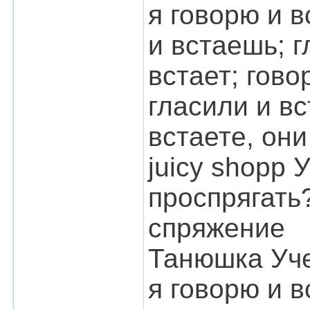
я говорю и в
и встаешь; гл
встает; гово
гласили и вс
встаете, они
juicy shopp 
проспрягать
спряжение
Танюшка Уче
я говорю и в