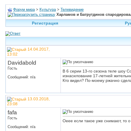
Форум мира
>
Культура
>
Телевидение
Харламов и Батрутдинов спародирова
Регистрация
Ру
14.04.2017,
13:02
Davidabold
Гость
В 6 серии 13-го сезона теле шоу 
изнасилование 17-летней жительн
Сообщений: n/a
Кто видел? По-моему ржачно сдела
13.03.2018,
23:08
fafa
Гость
Оеее если такое уже снимают, то о 
Сообщений: n/a