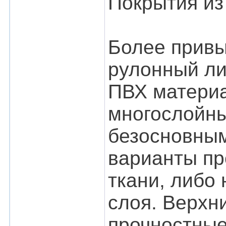
Покрытия из
Более привы
рулонный ли
ПВХ материа
многослойны
безосновным
варианты пр
ткани, либо
слоя. Верхн
прочностные