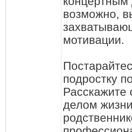
концертным 
возможно, вы
захватывающ
мотивации.
Постарайтес
подростку п
Расскажите о
делом жизни
родственник
профессион