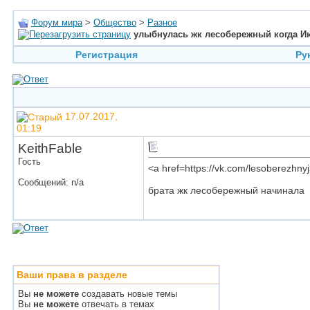
Форум мира
>
Общество
>
Разное
улыбнулась жк лесобережный когда И
Регистрация
Ру
17.07.2017,
01:19
KeithFable
Гость
<a href=https://vk.com/lesoberezh
Сообщений: n/a
брата жк лесобережный начинала
Ваши права в разделе
Вы
не можете
создавать новые темы
Вы
не можете
отвечать в темах