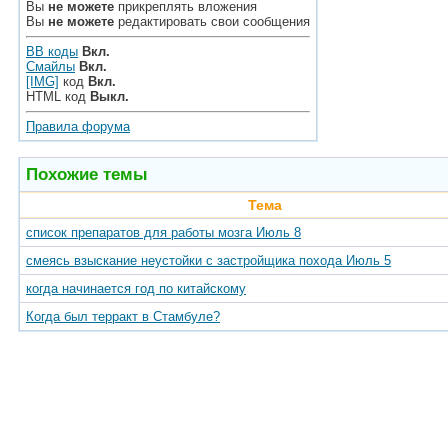
Вы
не можете
прикреплять вложения
Вы
не можете
редактировать свои сообщения
BB коды
Вкл.
Смайлы
Вкл.
[IMG]
код
Вкл.
HTML код
Выкл.
Правила форума
Похожие темы
Тема
список препаратов для работы мозга Июль 8
смеясь взыскание неустойки с застройщика похода Июль 5
когда начинается год по китайскому
Когда был терракт в Стамбуле?