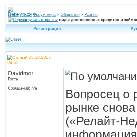
Форум мира
>
Общество
>
Разное
виды долгосрочных кредитов и займо
Регистрация
Ру
03.10.2017,
08:51
Davidmor
Гость
Сообщений: n/a
Вопросец о 
рынке снова
(«Релайт-Не
информация