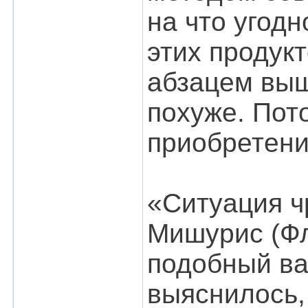
на что угодн
этих продукт
абзацем выш
похуже. Пот
приобретени
«Ситуация ч
Мишурис (Фл
подобный вар
выяснилось,