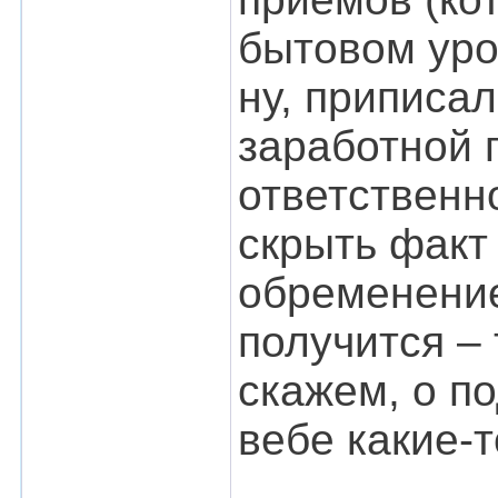
бытовом уро
ну, приписа
заработной 
ответственно
скрыть факт 
обременение
получится – 
скажем, о п
вебе какие-т