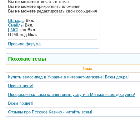
Вы
не можете
отвечать в темах
Вы
не можете
прикреплять вложения
Вы
не можете
редактировать свои сообщения
BB коды
Вкл.
Смайлы
Вкл.
[IMG]
код
Вкл.
HTML код
Вкл.
Правила форума
Похожие темы
Тема
Купить велосипед в Украине в интернет-магазине! Всем добра!
Привет всем!
Профессиональные клининговые услуги в Минске всем доступны!
Всем привет!
Отзывы про РУсское Казино - читайть всем!