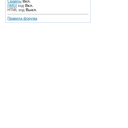
Смайлы
Вкл.
[IMG]
код
Вкл.
HTML код
Выкл.
Правила форума