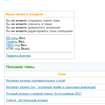
Ваши права в разделе
Вы
не можете
создавать новые темы
Вы
не можете
отвечать в темах
Вы
не можете
прикреплять вложения
Вы
не можете
редактировать свои сообщения
BB коды
Вкл.
Смайлы
Вкл.
[IMG]
код
Вкл.
HTML код
Выкл.
Правила форума
Похожие темы
Тема
Интернет-журнал познавательных статей
Интернет казино Joy - огромный драйв и серьезные выигрыши!
Лучшый журнал о рыбной ловле. Клуб рыбаков 2017
Спектр - футбольный журнал