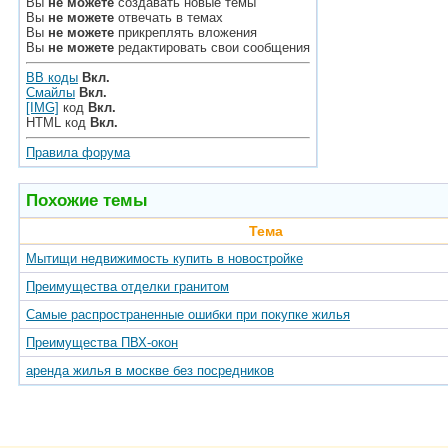
Вы
не можете
создавать новые темы
Вы
не можете
отвечать в темах
Вы
не можете
прикреплять вложения
Вы
не можете
редактировать свои сообщения
BB коды
Вкл.
Смайлы
Вкл.
[IMG]
код
Вкл.
HTML код
Вкл.
Правила форума
Похожие темы
Тема
Мытищи недвижимость купить в новостройке
Преимущества отделки гранитом
Самые распространенные ошибки при покупке жилья
Преимущества ПВХ-окон
аренда жилья в москве без посредников