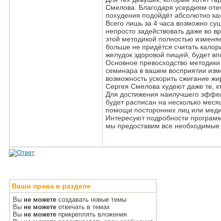
Смелова. Благодаря усердиям оте
похудения подойдёт абсолютно каж
Всего лишь за 4 часа возможно су
непросто задействовать даже во в
этой методикой полностью изменяе
больше не придётся считать калор
желудок здоровой пищей, будет вп
Основное превосходство методики 
семинара в вашем восприятии изм
возможность ускорить сжигание ж
Сергея Смелова худеют даже те, кт
Для достижения наилучшего эффект
будет расписан на несколько меся
помощи посторонних лиц или медиц
Интересуют подробности программ
мы предоставим все необходимые к
Ваши права в разделе
Вы
не можете
создавать новые темы
Вы
не можете
отвечать в темах
Вы
не можете
прикреплять вложения