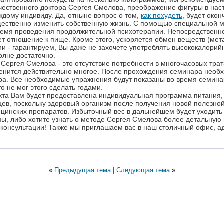
чественного доктора Сергея Смелова, преображение фигуры в нас
дому индивиду. Да, отныне вопрос о том,
как похудеть
, будет око
щественно изменить собственную жизнь. С помощью специальной ме
ремя проведения продолжительной психотерапии. Непосредственно 
т отношение к пище. Кроме этого, ускоряется обмен веществ (мет
ии - гарантируем, Вы даже не захочете употреблять высококалори
олне достаточно.
Сергея Смелова - это отсутствие потребности в многочасовых трат
енится действительно многое. После прохождения семинара необх
ира. Все необходимые упражнения будут показаны во время семина
о не мог этого сделать годами.
а Вам будет предоставлена индивидуальная программа питания, к
цев, поскольку здоровый организм после получения новой полезно
инских препаратов. Избыточный вес в дальнейшем будет уходить 
ы, либо хотите узнать о методе Сергея Смелова более детальную
онсультации! Также мы приглашаем вас в наш столичный офис, адр
«
Предыдущая тема
|
Следующая тема
»