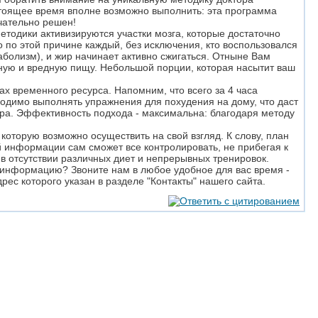
тоящее время вполне возможно выполнить: эта программа
нчательно решен!
тодики активизируются участки мозга, которые достаточно
по этой причине каждый, без исключения, кто воспользовался
аболизм), и жир начинает активно сжигаться. Отныне Вам
йную и вредную пищу. Небольшой порции, которая насытит ваш
ах временного ресурса. Напомним, что всего за 4 часа
одимо выполнять упражнения для похудения на дому, что даст
ра. Эффективность подхода - максимальна: благодаря методу
оторую возможно осуществить на свой взгляд. К слову, план
й информации сам сможет все контролировать, не прибегая к
в отсутствии различных диет и непрерывных тренировок.
 информацию? Звоните нам в любое удобное для вас время -
ес которого указан в разделе "Контакты" нашего сайта.