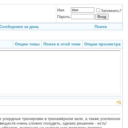
Имя
Запомнить?
Пароль
Сообщения за день
Поиск
Опции темы
Поиск в этой теме
Опции просмотра
#
1
е усердные тренировки в тренажёрном зале, а также усиленное
еществ очень сложно похудеть, однако решение - есть!
м обратить внимание на уникальную методику доктора