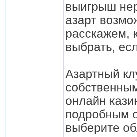
выигрыш нер
азарт возмо
расскажем, 
выбрать, ес
Азартный кл
собственным
онлайн кази
подробным о
выберите об