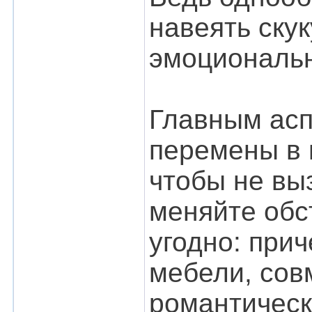
навеять скук
эмоциональн
Главным асп
перемены в 
чтобы не вы
меняйте обст
угодно: при
мебели, сов
романтическ