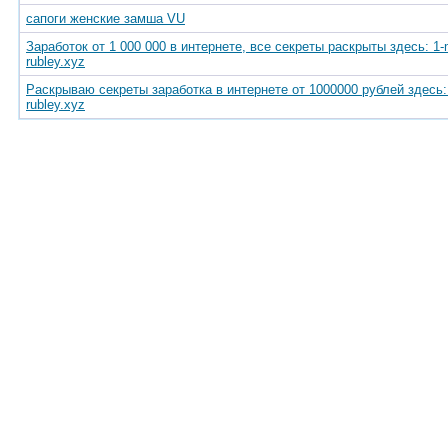
сапоги женские замша VU
Заработок от 1 000 000 в интернете, все секреты раскрыты здесь: 1-mi
rubley.xyz
Раскрываю секреты заработка в интернете от 1000000 рублей здесь: 1
rubley.xyz