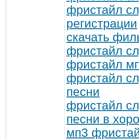
фристайл сл
регистрации
скачать фил
фристайл сл
фристайл мп
фристайл сл
песни
фристайл сл
песни в хор
мп3 фристай