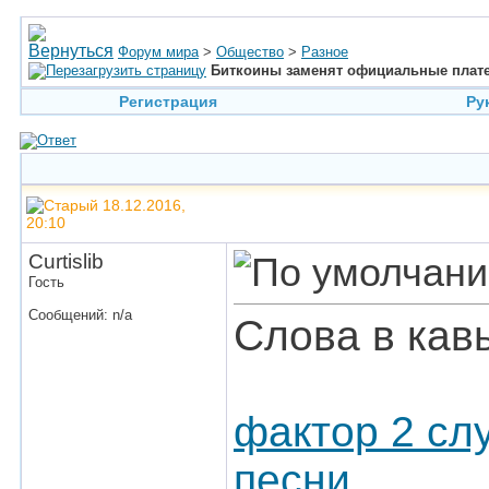
Форум мира
>
Общество
>
Разное
Биткоины заменят официальные плат
Регистрация
Ру
18.12.2016,
20:10
Curtislib
Гость
Сообщений: n/a
Слова в кав
фактор 2 сл
песни