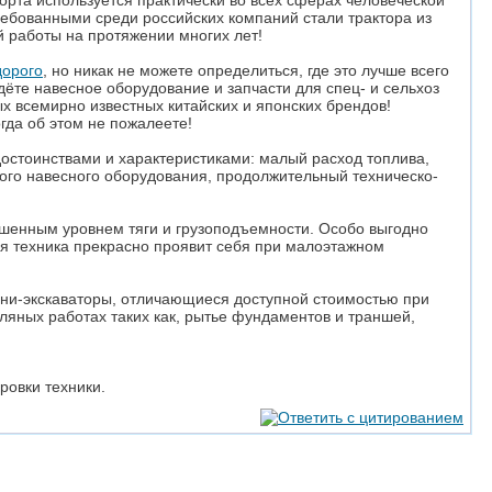
орта используется практически во всех сферах человеческой
ребованными среди российских компаний стали трактора из
й работы на протяжении многих лет!
дорого
, но никак не можете определиться, где это лучше всего
ёте навесное оборудование и запчасти для спец- и сельхоз
ёжных всемирно известных китайских и японских брендов!
гда об этом не пожалеете!
остоинствами и характеристиками: малый расход топлива,
ого навесного оборудования, продолжительный техническо-
шенным уровнем тяги и грузоподъемности. Особо выгодно
я техника прекрасно проявит себя при малоэтажном
ни-экскаваторы, отличающиеся доступной стоимостью при
ляных работах таких как, рытье фундаментов и траншей,
ровки техники.