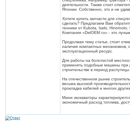
спецтехника, например трактора -
деятельности. Также стоит отмети
Японии. Собственно, это и не удив
Хотите купить запчасти для спецт
сделать? Предлагаем Вам обратить
техники от Kubota, Iseki, Hinomoto
Компания «DelOEM.ru» - это лучши
Продолжая тему статьи, стоит отм
наличие компактных механизмов, 
эксплуатационный ресурс.
Для работы на болотистой местно
применять подобные машины при р
строительстве в период распутицы
На отечественном рынке строител
весьма высокой производительност
прокладка кабелей и многих других
Мини экскаваторы характеризуют
экономичный расход топлива, дост