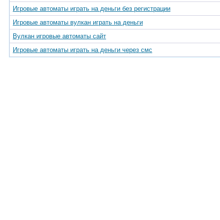
Игровые автоматы играть на деньги без регистрации
Игровые автоматы вулкан играть на деньги
Вулкан игровые автоматы сайт
Игровые автоматы играть на деньги через смс