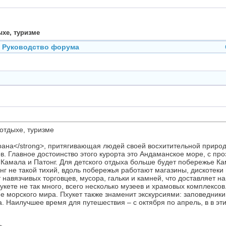
ыхе, туризме
Руководство форума
 отдыхе, туризме
рана</strong>, притягивающая людей своей восхитительной природо
. Главное достоинство этого курорта это Андаманское море, с про
амала и Патонг. Для детского отдыха больше будет побережье Ка
онг не такой тихий, вдоль побережья работают магазины, дискотеки 
т навязчивых торговцев, мусора, гальки и камней, что доставляет 
ете не так много, всего несколько музеев и храмовых комплексов.
морского мира. Пхукет также знаменит экскурсиями: заповедники К
та. Наилучшее время для путешествия – с октября по апрель, в в 