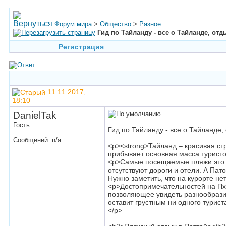
Форум мира
>
Общество
>
Разное
Гид по Тайланду - все о Тайланде, отд
Регистрация
11.11.2017,
18:10
DanielTak
Гость
Гид по Тайланду - все о Тайланде,
Сообщений: n/a
<p><strong>Тайланд – красивая ст
прибывает основная масса туристов
<p>Самые посещаемые пляжи это К
отсутствуют дороги и отели. А Пат
Нужно заметить, что на курорте не
<p>Достопримечательностей на Пхук
позволяющее увидеть разнообразие 
оставит грустным ни одного турис
</p>