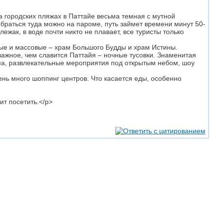
а городских пляжах в Паттайе весьма темная с мутной
Добраться туда можно на пароме, путь займет времени минут 50-
ежак, в воде почти никто не плавает, все туристы только
ые и массовые – храм Большого Будды и храм Истины.
ажное, чем славится Паттайя – ночные тусовки. Знаменитая
ома, развлекательные мероприятия под открытым небом, шоу
ень много шоппинг центров. Что касается еды, особенно
ит посетить.</p>