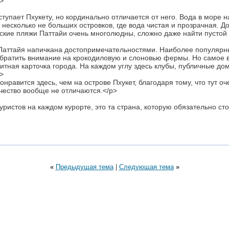
>
упает Пхукету, но кординально отличается от него. Вода в море н
 несколько не больших островков, где вода чистая и прозрачная. 
дские пляжи Паттайи очень многолюдны, сложно даже найти пустой л
 Паттайя напичкана достопримечательностями. Наиболее популярн
обратить внимание на крокодиловую и слоновью фермы. Но самое в
итная карточка города. На каждом углу здесь клубы, публичные д
p>
авится здесь, чем на острове Пхукет, благодаря тому, что тут оч
ачество вообще не отличаются.</p>
ристов на каждом курорте, это та страна, которую обязательно сто
«
Предыдущая тема
|
Следующая тема
»