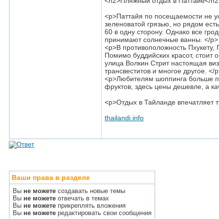
<h2>Пляжный отдых в Паттайе</h2
<p>Паттайя по посещаемости не уст
зеленоватой грязью, но рядом есть
60 в одну сторону. Однако все гро
принимают солнечные ванны. </p>
<p>В противоположность Пхукету,
Помимо буддийских красот, стоит 
улица Волкин Стрит настоящая виз
трансвеститов и многое другое. </
<p>Любителям шоппинга больше понр
фруктов, здесь цены дешевле, а к
<p>Отдых в Тайланде впечатляет ту
thailandi.info
Ваши права в разделе
Вы
не можете
создавать новые темы
Вы
не можете
отвечать в темах
Вы
не можете
прикреплять вложения
Вы
не можете
редактировать свои сообщения