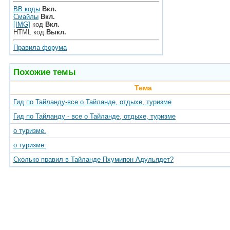
BB коды
Вкл.
Смайлы
Вкл.
[IMG]
код
Вкл.
HTML код
Выкл.
Правила форума
Похожие темы
Тема
Гид по Тайланду-все о Тайланде, отдыхе, туризме
Гид по Тайланду - все о Тайланде, отдыхе, туризме
о туризме.
о туризме.
Сколько правил в Тайланде Пхумипон Адульядет?