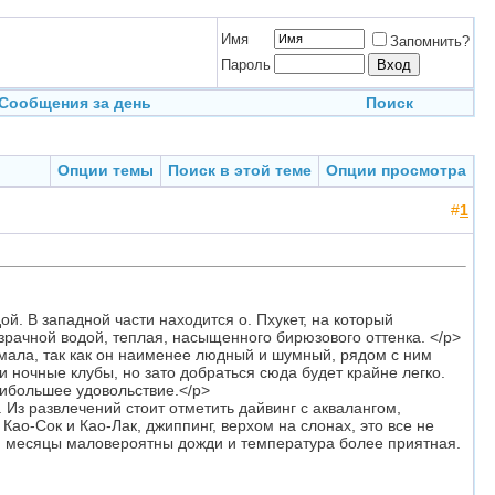
Имя
Запомнить?
Пароль
Сообщения за день
Поиск
Опции темы
Поиск в этой теме
Опции просмотра
#
1
й. В западной части находится о. Пхукет, на который
зрачной водой, теплая, насыщенного бирюзового оттенка. </p>
мала, так как он наименее людный и шумный, рядом с ним
и ночные клубы, но зато добраться сюда будет крайне легко.
наибольшее удовольствие.</p>
 Из развлечений стоит отметить дайвинг с аквалангом,
ао-Сок и Као-Лак, джиппинг, верхом на слонах, это все не
эти месяцы маловероятны дожди и температура более приятная.