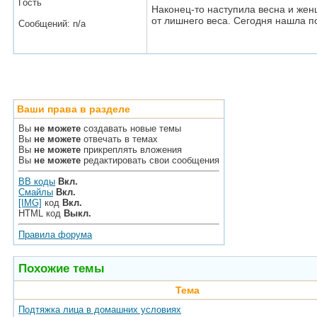
Гость
Наконец-то наступила весна и жен
от лишнего веса. Сегодня нашла п
Сообщений: n/a
Ваши права в разделе
Вы
не можете
создавать новые темы
Вы
не можете
отвечать в темах
Вы
не можете
прикреплять вложения
Вы
не можете
редактировать свои сообщения
BB коды
Вкл.
Смайлы
Вкл.
[IMG]
код
Вкл.
HTML код
Выкл.
Правила форума
Похожие темы
Тема
Подтяжка лица в домашних условиях