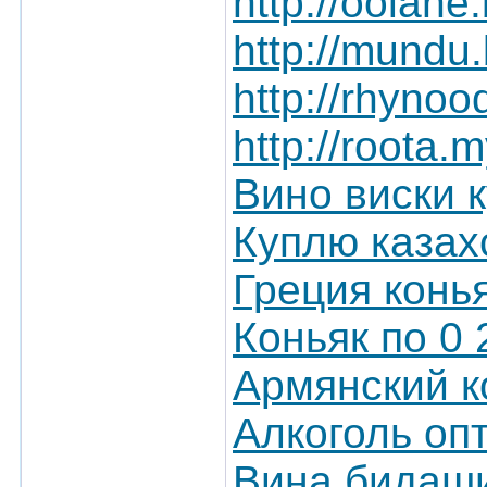
http://oolane
http://mundu.
http://rhyno
http://roota.
Вино виски 
Куплю казах
Греция конья
Коньяк по 0 
Армянский к
Алкоголь оп
Вина бидаши