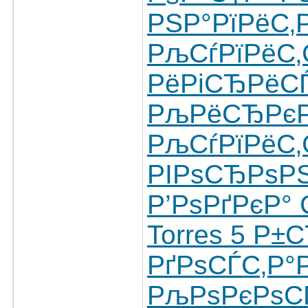
РЅР°РїРёС‚
РљСѓРїРёС
РёРіСЂРёСЃ
РљРёСЂРєРѕ
РљСѓРїРёС
РІРѕСЂРѕР
Р’РѕРґРєР°
Torres 5 Р
РґРѕСЃС‚Р°
РљРѕРєРѕС