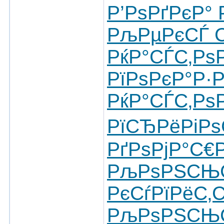
Р’РѕРґРєР°
РљРµРєСЃ 
РќР°СЃС‚Р
РїРѕРєР°Р·
РќР°СЃС‚Рѕ
РїСЂРёРіРѕ
РґРѕРјР°С€
РљРѕРЅСЊС
РєСѓРїРёС‚
РљРѕРЅСЊС