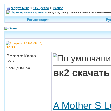
Форум мира
>
Общество
>
Разное
андроид внутренняя память заполнена
Регистрация
Ру
17.03.2017,
02:09
BernardKnota
Гость
Сообщений: n/a
вк2 скачать
A Mother S 