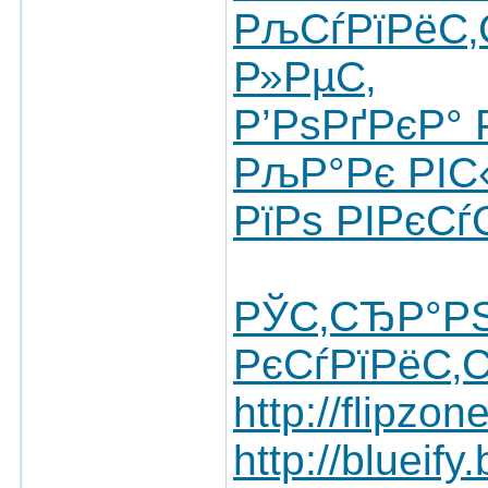
РљСѓРїРёС
Р»РµС‚
Р’РѕРґРєР°
РљР°Рє РІС
РїРѕ РІРєСѓ
РЎС‚СЂР°Р
РєСѓРїРёС‚С
http://flipzo
http://blueif