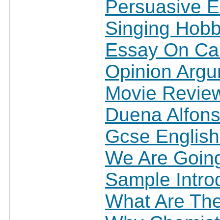
Persuasive E
Singing Hob
Essay On Ca
Opinion Argu
Movie Review
Duena Alfon
Gcse English
We Are Goin
Sample Intro
What Are The