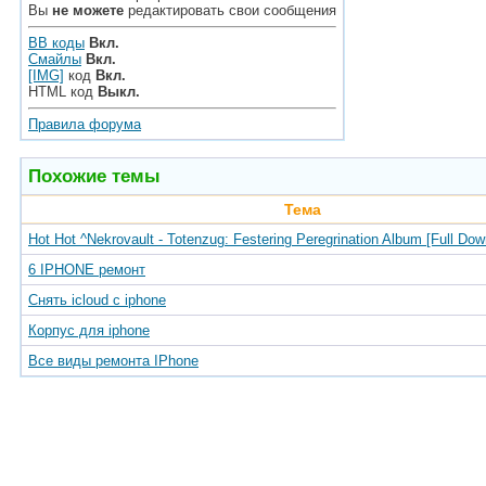
Вы
не можете
редактировать свои сообщения
BB коды
Вкл.
Смайлы
Вкл.
[IMG]
код
Вкл.
HTML код
Выкл.
Правила форума
Похожие темы
Тема
Hot Hot ^Nekrovault - Totenzug: Festering Peregrination Album [Full Do
6 IPHONE ремонт
Снять icloud с iphone
Корпус для iphone
Все виды ремонта IPhone