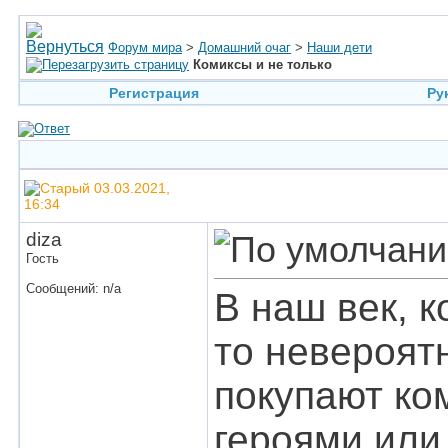
Форум мира
>
Домашний очаг
>
Наши дети
Комиксы и не только
Регистрация
Ру
03.03.2021,
16:34
diza
Гость
Сообщений: n/a
В наш век, к
то невероят
покупают ко
героями или