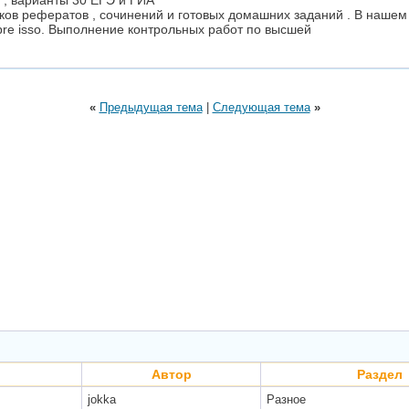
 , варианты 30 ЕГЭ и ГИА
иков рефератов , сочинений и готовых домашних заданий . В наше
sobre isso. Выполнение контрольных работ по высшей
«
Предыдущая тема
|
Следующая тема
»
Автор
Раздел
jokka
Разное