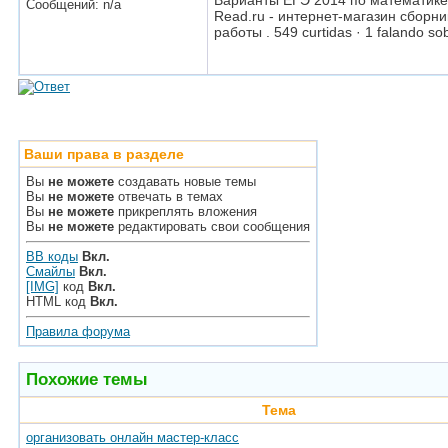
Варианты ЕГЭ 2014 по математике
Сообщений: n/a
Read.ru - интернет-магазин сборн
работы . 549 curtidas · 1 falando 
Ваши права в разделе
Вы
не можете
создавать новые темы
Вы
не можете
отвечать в темах
Вы
не можете
прикреплять вложения
Вы
не можете
редактировать свои сообщения
BB коды
Вкл.
Смайлы
Вкл.
[IMG]
код
Вкл.
HTML код
Вкл.
Правила форума
Похожие темы
Тема
организовать онлайн мастер-класс