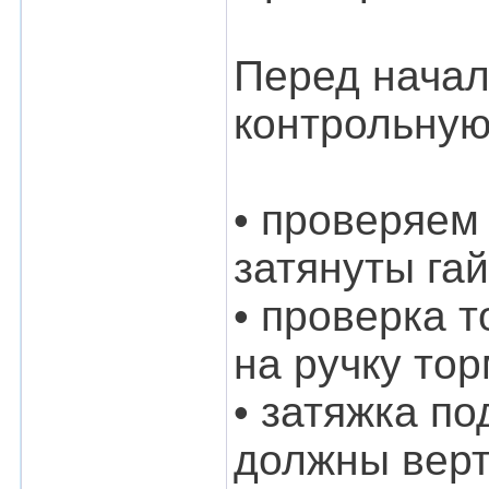
Перед начал
контрольную
• проверяем
затянуты га
• проверка 
на ручку то
• затяжка п
должны верт