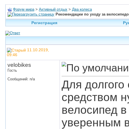
Форум мира
>
Активный отдых
>
Два колеса
Рекомендации по уходу за велосипед
Регистрация
Ру
11.10.2019,
09:46
velobikes
Гость
Сообщений: n/a
Для долгого
средством н
велосипед в
уверенным в