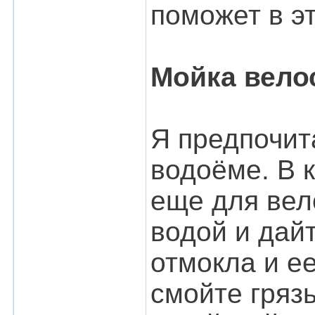
поможет в э
Мойка вело
Я предпочит
водоёме. В к
еще для вел
водой и дайт
отмокла и е
смойте гряз