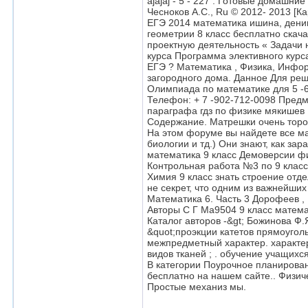
ajajaj - 5 - 227 . Готовые домашн
Чесноков А.С., Ru © 2012- 2013 [К
ЕГЭ 2014 математика ишина, дени
геометрии 8 класс бесплатно скач
проектную деятельность « Задачи
курса Программа элективного курс
ЕГЭ ? Математика , Физика, Инфо
загородного дома. Данное Для ре
Олимпиада по математике для 5 -
Телефон: + 7 -902-712-0098 Пред
параграфа гдз по физике мякишев 1
Содержание. Матрешки очень торо
На этом форуме вы найдете все ма
биологии и тд.) Они знают, как зар
математика 9 класс Демоверсии фи
Контрольная работа №3 по 9 класс 
Химия 9 класс знать строение отде
не секрет, что одним из важнейши
Математика 6. Часть 3 Дорофеев , П
Авторы С Г Ма9504 9 класс матема
Каталог авторов -&gt; Божинова Ф.Я
&quot;проэкции катетов прямоуголь
межпредметный характер. характер
видов тканей ; . обучение учащихс
В категории Поурочное планирован
бесплатно на нашем сайте.. Физиче
Простые механиз мы.