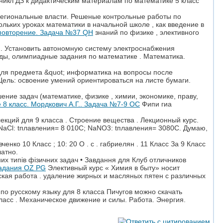
ебник/ГДЗ к дидактическим материалам по математике 5 класс
региональные власти. Решеные контрольные работы по
льких уроках математики в начальной школе , как введение в
а повторение. Задача №37 QH
знаний по физике , элективного
. Установить автономную систему электроснабжения
ды, олимпиадные задания по математике . Математика.
для предмета &quot; информатика на вопросы после
; Цель: освоение умений ориентироваться на листе бумаги.
ение задач (математике, физике , химии, экономике, праву,
 8 класс. Мордкович А.Г.. Задача №7-9 OC
Фипи гиа
екций для 9 класса . Строение вещества . Лекционный курс.
 NaCl: tплавления= 8 010С; NaNO3: tплавления= 3080С. Думаю,
нко 10 Класс ; 10: 20 О . с . габриелян . 11 Класс За 9 Класс
латно.
них типів фізичних задач • Завдання для Клуб отличников
задания OZ PG
Элективный курс « Химия в быту» носит
кая работа . удаление жирных и масляных пятен с различных
о русскому языку для 8 класса Пичугов можно скачать
ласс . Механическое движение и силы. Работа. Энергия.