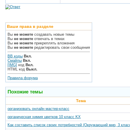
Ваши права в разделе
Вы
не можете
создавать новые темы
Вы
не можете
отвечать в темах
Вы
не можете
прикреплять вложения
Вы
не можете
редактировать свои сообщения
BB коды
Вкл.
Смайлы
Вкл.
[IMG]
код
Вкл.
HTML код
Выкл.
Правила форума
Похожие темы
Тема
организовать онлайн мастер-класс
органическая химия цветков 10 класс KX
Как составить список своих потребностей (Окружающий мир, 3 клас