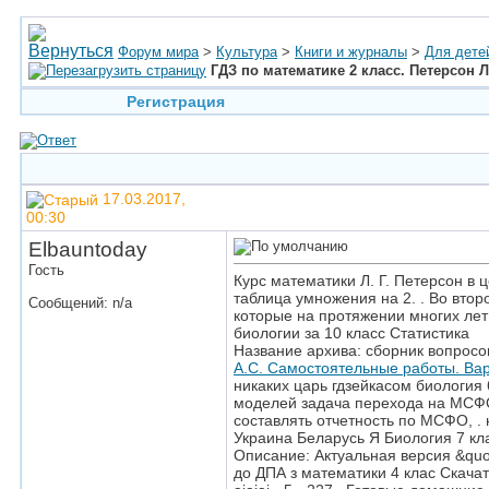
Форум мира
>
Культура
>
Книги и журналы
>
Для дете
ГДЗ по математике 2 класс. Петерсон Л.
Регистрация
17.03.2017,
00:30
Elbauntoday
Гость
Курс математики Л. Г. Петерсон в
таблица умножения на 2. . Во вто
Сообщений: n/a
которые на протяжении многих лет 
биологии за 10 класс Статистика
Название архива: сборник вопросов
А.С. Самостоятельные работы. Ва
никаких царь гдзейкасом биология
моделей задача перехода на МСФО
составлять отчетность по МСФО, .
Украина Беларусь Я Биология 7 кла
Описание: Актуальная версия &quo
до ДПА з математики 4 клас Скача