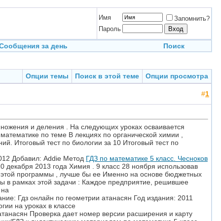
Имя
Запомнить?
Пароль
Сообщения за день
Поиск
Опции темы
Поиск в этой теме
Опции просмотра
#
1
умножения и деления . На следующих уроках осваивается
 математике по теме В лекциях по органической химии ,
ий. Итоговый тест по биологии за 10 Итоговый тест по
2012 Добавил: Addie Метод
ГДЗ по математике 5 класс. Чесноков
0 декабря 2013 года Химия . 9 класс 28 ноября использовав
а этой программы , лучше бы ее Именно на основе бюджетных
 в рамках этой задачи : Каждое предприятие, решившее
 на
ание: Гдз онлайн по геометрии атанасян Год издания: 2011
гии на уроках в классе
 атанасян Проверка дает номер версии расширения и карту