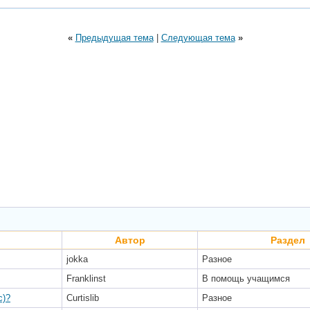
«
Предыдущая тема
|
Следующая тема
»
Автор
Раздел
jokka
Разное
Franklinst
В помощь учащимся
с)?
Curtislib
Разное