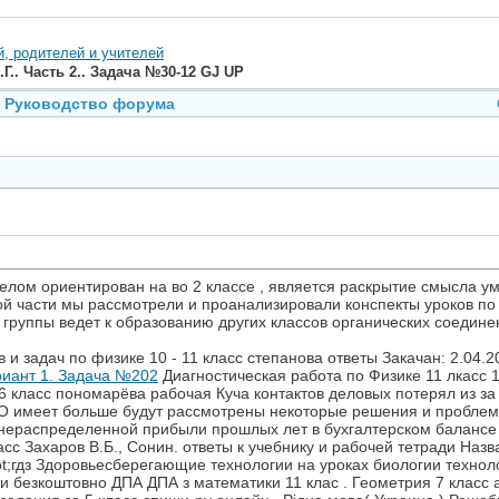
й, родителей и учителей
Г.. Часть 2.. Задача №30-12 GJ UP
Руководство форума
 целом ориентирован на во 2 классе , является раскрытие смысла 
рой части мы рассмотрели и проанализировали конспекты уроков по
группы ведет к образованию других классов органических соединен
 и задач по физике 10 - 11 класс степанова ответы Закачан: 2.04.
риант 1. Задача №202
Диагностическая работа по Физике 11 лкасс 1
 6 класс пономарёва рабочая Куча контактов деловых потерял из з
 имеет больше будут рассмотрены некоторые решения и проблемы
 нераспределенной прибыли прошлых лет в бухгалтерском балансе
сс Захаров В.Б., Сонин. ответы к учебнику и рабочей тетради Назв
t;гдз Здоровьесберегающие технологии на уроках биологии техноло
ти безкоштовно ДПА ДПА з математики 11 клас . Геометрия 7 класс