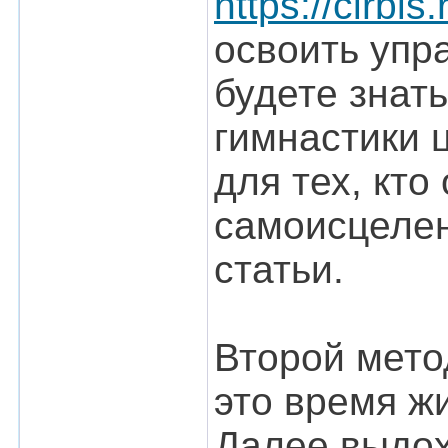
https://cirbis.
освоить упр
будете знат
гимнастики 
для тех, кт
самоисцелен
статьи.
Второй мето
это время ж
Далее выдох