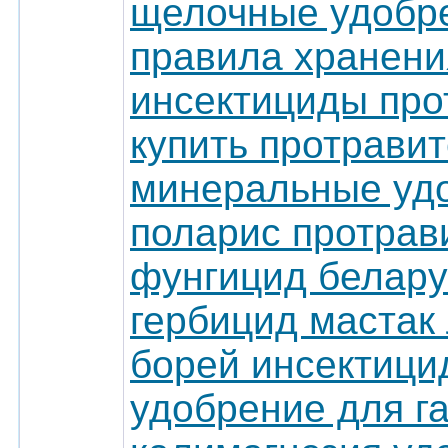
щелочные удобр
правила хранени
инсектициды про
купить протрави
минеральные уд
поларис протрав
фунгицид белару
гербицид мастак
борей инсектици
удобрение для г