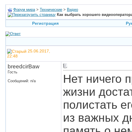
Форум мира
>
Технические
>
Видео
Как выбрать хорошего видеооператор
Регистрация
Ру
25.06.2017,
22:48
breedcirBaw
Гость
Нет ничего 
Сообщений: n/a
жизни доста
полистать ег
из важных д
память о нем