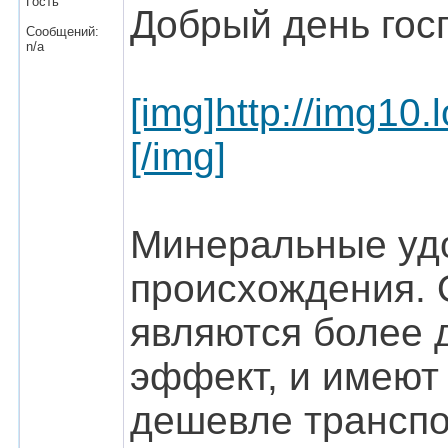
Гость
Добрый день гос
Сообщений:
n/a
[img]http://img1
[/img]
Минеральные уд
происхождения. О
являются более 
эффект, и имеют 
дешевле транспо