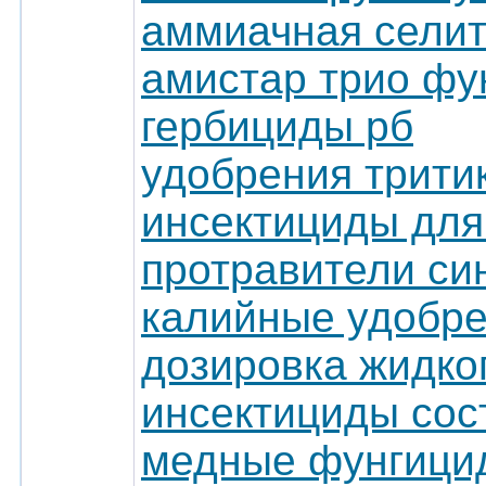
аммиачная селит
амистар трио фу
гербициды рб
удобрения трити
инсектициды для
протравители си
калийные удобре
дозировка жидко
инсектициды сос
медные фунгици