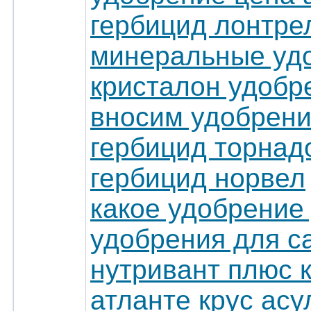
гербицид лонтре
минеральные уд
кристалон удобр
вносим удобрен
гербицид торнад
гербицид норвел
какое удобрение
удобрения для с
нутривант плюс 
атланте крус асу