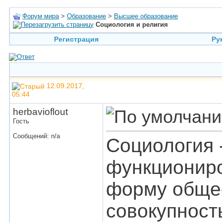
Форум мира
>
Образование
>
Высшее образование
Социология и религия
Регистрация
Ру
12.09.2017,
05:44
herbavioflout
Гость
Сообщений: n/a
Социология -
функциониро
форму общес
совокупност