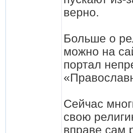
верно.
Больше о ре
можно на с
портал непр
«Православн
Сейчас мног
свою религи
вправе сам р