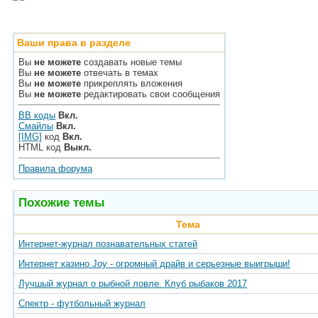
Ваши права в разделе
Вы
не можете
создавать новые темы
Вы
не можете
отвечать в темах
Вы
не можете
прикреплять вложения
Вы
не можете
редактировать свои сообщения
BB коды
Вкл.
Смайлы
Вкл.
[IMG]
код
Вкл.
HTML код
Выкл.
Правила форума
Похожие темы
Тема
Интернет-журнал познавательных статей
Интернет казино Joy - огромный драйв и серьезные выигрыши!
Лучшый журнал о рыбной ловле. Клуб рыбаков 2017
Спектр - футбольный журнал