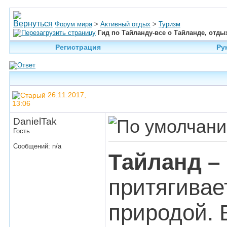
Форум мира
>
Активный отдых
>
Туризм
Гид по Тайланду-все о Тайланде, отды
Регистрация
Ру
26.11.2017,
13:06
DanielTak
Гость
Сообщений: n/a
Тайланд –
притягивае
природой. 