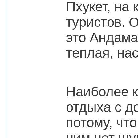
Пхукет, на
туристов. 
это Андама
теплая, на
Наиболее к
отдыха с д
потому, чт
ним нет шу