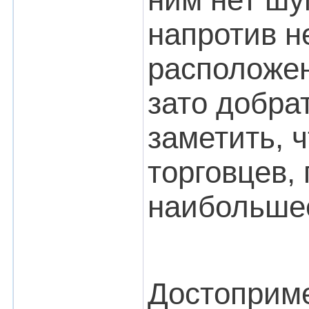
напротив н
расположен
зато добра
заметить, 
торговцев,
наибольшее
Достоприме