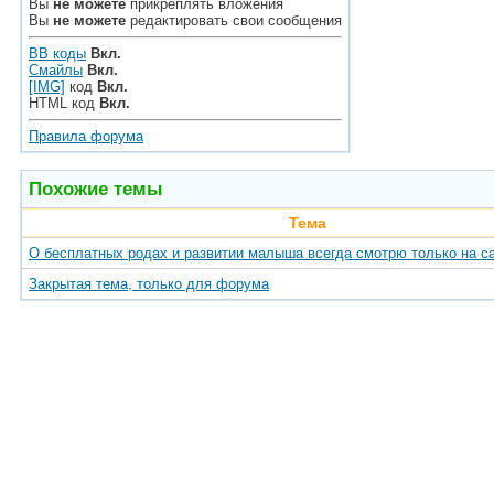
Вы
не можете
прикреплять вложения
Вы
не можете
редактировать свои сообщения
BB коды
Вкл.
Смайлы
Вкл.
[IMG]
код
Вкл.
HTML код
Вкл.
Правила форума
Похожие темы
Тема
О бесплатных родах и развитии малыша всегда смотрю только на с
Закрытая тема, только для форума