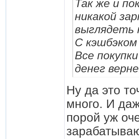
Так же и по
никакой за
выглядеть к
С кэшбэком
Все покупк
денег верн
Ну да это то
много. И даж
порой уж оч
зарабатываю