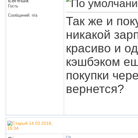
Евгеша
Гость
Сообщений: n/a
Так же и по
никакой зарп
красиво и од
кэшбэком ещ
покупки чере
вернется?
14.03.2018,
16:34