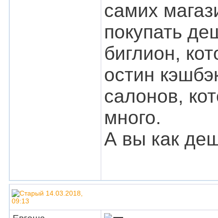
самих магаз
покупать де
биглион, ко
остин кэшбэк
салонов, ко
много.
А вы как де
14.03.2018,
09:13