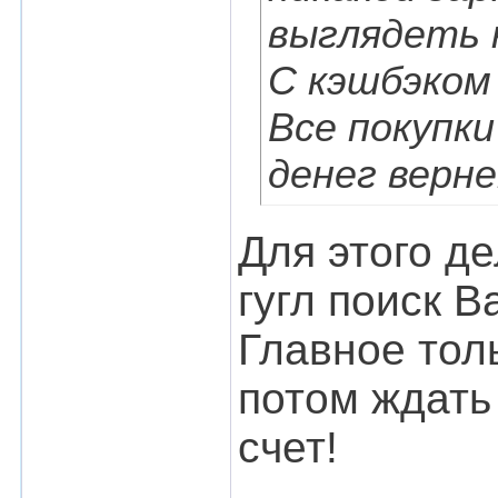
выглядеть к
С кэшбэком
Все покупк
денег верн
Для этого де
гугл поиск В
Главное толь
потом ждать 
счет!