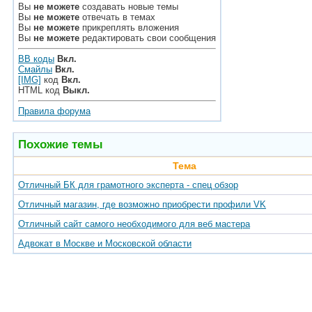
Вы
не можете
создавать новые темы
Вы
не можете
отвечать в темах
Вы
не можете
прикреплять вложения
Вы
не можете
редактировать свои сообщения
BB коды
Вкл.
Смайлы
Вкл.
[IMG]
код
Вкл.
HTML код
Выкл.
Правила форума
Похожие темы
Тема
Отличный БК для грамотного эксперта - спец обзор
Отличный магазин, где возможно приобрести профили VK
Отличный сайт самого необходимого для веб мастера
Адвокат в Москве и Московской области