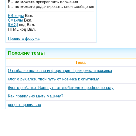
Вы
не можете
прикреплять вложения
Вы
не можете
редактировать свои сообщения
BB коды
Вкл.
Смайлы
Вкл.
[IMG]
код
Вкл.
HTML код
Вкл.
Правила форума
Похожие темы
Тема
О рыбалке полезная информация. Прикормка и наживка
блог о рыбалке. твой путь от новичка к опытному
блог о рыбалке. Ваш путь от любителя к профессионалу
Как правильно мыть машину?
рецепт правильно